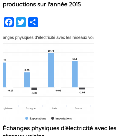
productions sur l’année 2015
F
T
P
a
w
ar
c
it
ta
e
te
g
b
r
er
o
o
k
Échanges physiques d’électricité avec les