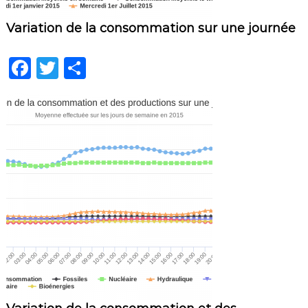
Variation de la consommation sur une journée
F
T
P
a
w
ar
c
it
ta
e
te
g
b
r
er
o
o
k