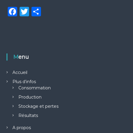
e
F
T
P
s
a
w
ar
c
it
ta
e
te
g
b
r
er
o
Menu
o
Accueil
k
Plus d’infos
Consommation
Production
Stockage et pertes
Résultats
A propos