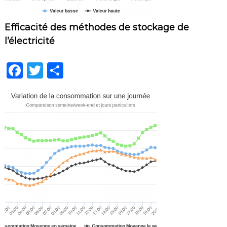
Efficacité des méthodes de stockage de
l’électricité
F
T
P
a
w
ar
c
it
ta
e
te
g
b
r
er
o
o
k