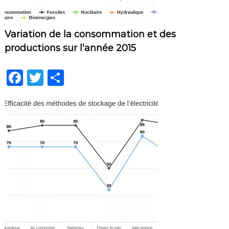
Variation de la consommation et des
productions sur l’année 2015
F
T
P
a
w
ar
c
it
ta
e
te
g
b
r
er
o
o
k