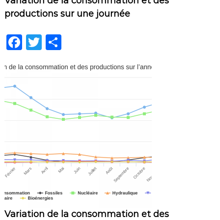
Variation de la consommation et des
productions sur une journée
F
T
P
a
w
ar
c
it
ta
e
te
g
b
r
er
o
o
k
Variation de la consommation et des