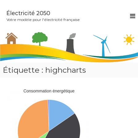
A
l
Électricité 2050
l
Votre modèle pour l'électricité française
e
r
a
u
c
o
n
t
Étiquette :
highcharts
e
n
u