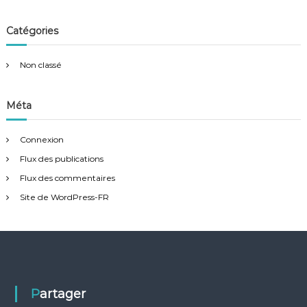
n
Catégories
d
e
Non classé
s
Méta
a
Connexion
r
Flux des publications
Flux des commentaires
t
Site de WordPress-FR
i
c
l
Partager